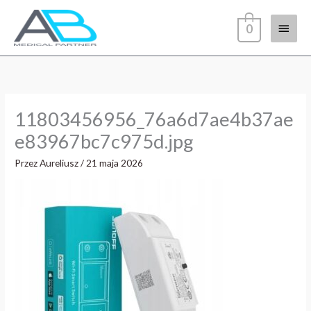
Przejdź
Głów
do
0
treści
menu
11803456956_76a6d7ae4b37ae
e83967bc7c975d.jpg
Przez
Aureliusz
/
21 maja 2026