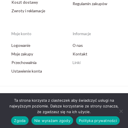
Koszt dostawy
Regulamin zakupów
Zwroty i reklamacje
Moje konto
Informacje
Logowanie
O nas
Moje zakupy
Kontakt
Przechowalnia
Linki
Ustawienie konta
Ta strona korzysta z ciasteczek aby świadczyć usługi na
Copyright © 2026 AB Medical Partner
najwyższym poziomie. Dalsze korzystanie ze strony oznacza,
że zgadzasz się na ich użycie.
Powered by AB Medical Partner
Zgoda
Nie wyrażam zgody
Polityka prywatności