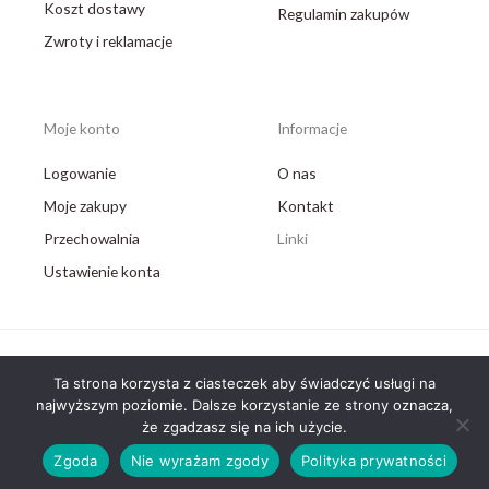
Koszt dostawy
Regulamin zakupów
Zwroty i reklamacje
Moje konto
Informacje
Logowanie
O nas
Moje zakupy
Kontakt
Przechowalnia
Linki
Ustawienie konta
Ta strona korzysta z ciasteczek aby świadczyć usługi na
Copyright © 2026 AB Medical Partner
najwyższym poziomie. Dalsze korzystanie ze strony oznacza,
że zgadzasz się na ich użycie.
Powered by AB Medical Partner
Zgoda
Nie wyrażam zgody
Polityka prywatności