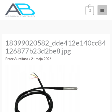
Przejdź
Głów
do
0
treści
menu
18399020582_dde412e140cc84
126877b23d2be8.jpg
Przez
Aureliusz
/
21 maja 2026