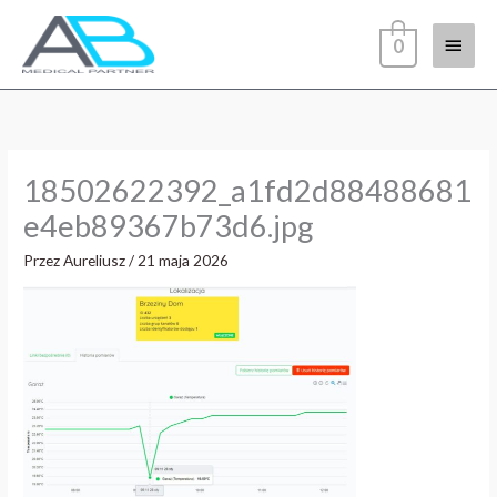
Przejdź
Głów
do
0
treści
menu
18502622392_a1fd2d88488681
e4eb89367b73d6.jpg
Przez
Aureliusz
/
21 maja 2026