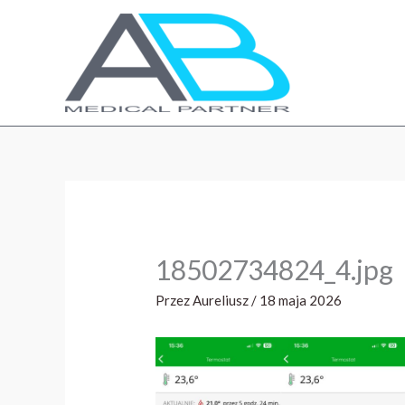
Przejdź
do
treści
18502734824_4.jpg
Przez
Aureliusz
/
18 maja 2026