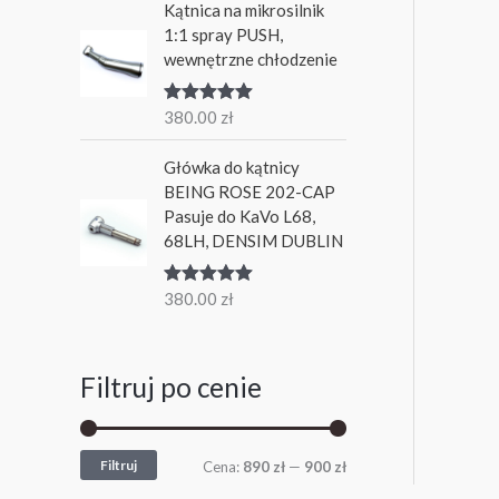
Kątnica na mikrosilnik
1:1 spray PUSH,
wewnętrzne chłodzenie
380.00
zł
Oceniono
5.00
na 5
Główka do kątnicy
BEING ROSE 202-CAP
Pasuje do KaVo L68,
68LH, DENSIM DUBLIN
380.00
zł
Oceniono
5.00
na 5
Filtruj po cenie
Filtruj
Cena:
890 zł
—
900 zł