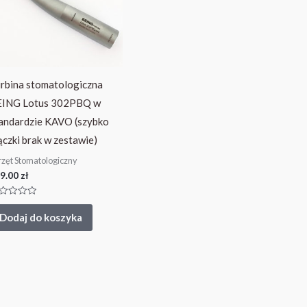
rbina stomatologiczna
EING Lotus 302PBQ w
andardzie KAVO (szybko
ączki brak w zestawie)
rzęt Stomatologiczny
9.00
zł
eniono
Dodaj do koszyka