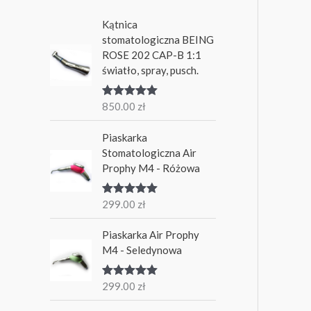
Kątnica
stomatologiczna BEING
ROSE 202 CAP-B 1:1
światło, spray, pusch.
850.00
zł
Oceniono
5.00
na 5
Piaskarka
Stomatologiczna Air
Prophy M4 - Różowa
299.00
zł
Oceniono
5.00
na 5
Piaskarka Air Prophy
M4 - Seledynowa
299.00
zł
Oceniono
5.00
na 5