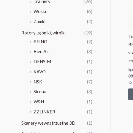
Trainery
(26)
Woski
(6)
Zamki
(2)
Rotory, zębniki, wirniki
(19)
Tu
BEING
(2)
B
Bien Air
(3)
st
zł
DENSIM
(1)
Sp
KAVO
(1)
89
NSK
(7)
Oc
Sirona
(3)
0
na
5
W&H
(1)
ZZLINKER
(1)
Skanery wewnątrzustne 3D
(1)