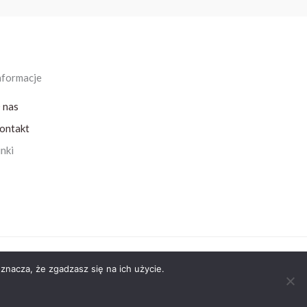
nformacje
 nas
ontakt
inki
znacza, że zgadzasz się na ich użycie.
Powered by AB Medical Partner