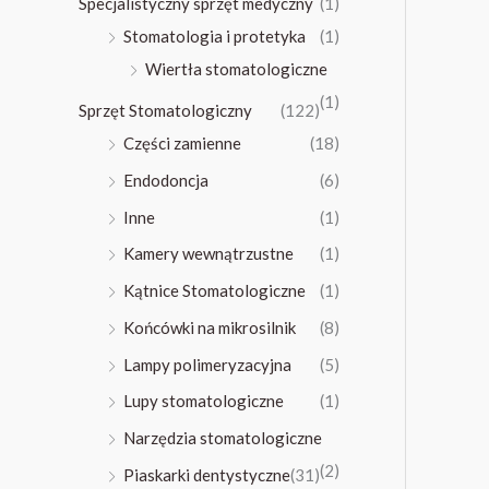
Specjalistyczny sprzęt medyczny
(1)
Stomatologia i protetyka
(1)
Wiertła stomatologiczne
(1)
Sprzęt Stomatologiczny
(122)
Części zamienne
(18)
Endodoncja
(6)
Inne
(1)
Kamery wewnątrzustne
(1)
Kątnice Stomatologiczne
(1)
Końcówki na mikrosilnik
(8)
Lampy polimeryzacyjna
(5)
Lupy stomatologiczne
(1)
Narzędzia stomatologiczne
(2)
Piaskarki dentystyczne
(31)