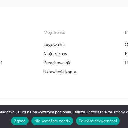
Moje konto
I
Logowanie
O
Moje zakupy
K
ci
Przechowalnia
L
Ustawienie konta
wiadczyć usługi na najwyższym poziomie. Dalsze korzystanie ze strony o
Zgoda
Nie wyrażam zgody
Polityka prywatności