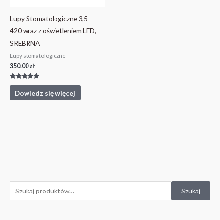
Lupy Stomatologiczne 3,5 –
420 wraz z oświetleniem LED,
SREBRNA
Lupy stomatologiczne
350.00
zł
Oceniono
4.67
Dowiedz się więcej
na 5
S
Szukaj
z
u