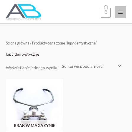
Przejdź
Głów
do
0
treści
menu
Strona główna
/ Produkty oznaczone “lupy dentystyczne”
lupy dentystyczne
Wyświetlanie jednego wyniku
BRAK W MAGAZYNIE