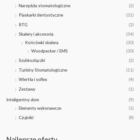
Narzędzia stomatologiczne
(2)
Piaskarki dentystyczne
(31)
RTG
(2)
Skalery i akcesoria
(34)
Końcówki skalera
(30)
Woodpecker / EMS
(30)
Szybkozłączki
(2)
Turbiny Stomatologiczne
(11)
Wiertła i soflex
(4)
Zestawy
(1)
Inteligentny dom
(9)
Elementy wykonawcze
(1)
Czujniki
(8)
Najlepsze oferty