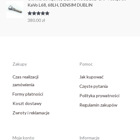
KaVo L68, 68LH, DENSIM DUBLIN
Oceniono
380.00
zł
5.00
na 5
Zakupy
Pomoc
Czas realizacji
Jak kupować
zamówienia
Częste pytania
Formy płatności
Polityka prywatności
Koszt dostawy
Regulamin zakupów
Zwroty i reklamacje
Moje konto
Informacje