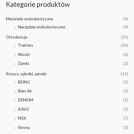
Kategorie produktów
k
a
Materiały endodontyczne
(9)
j
Narzędzia endodontyczne
(9)
:
Ortodoncja
(35)
Trainery
(26)
Woski
(6)
Zamki
(2)
Rotory, zębniki, wirniki
(19)
BEING
(2)
Bien Air
(3)
DENSIM
(1)
KAVO
(1)
NSK
(7)
Sirona
(3)