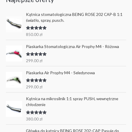
Kątnica stomatologiczna BEING ROSE 202 CAP-B 1:1
światło, spray, pusch.
Oceniono
850.00
zł
5.00
na 5
Piaskarka Stomatologiczna Air Prophy M4 - Różowa
Oceniono
299.00
zł
5.00
na 5
Piaskarka Air Prophy M4 - Seledynowa
Oceniono
299.00
zł
5.00
na 5
Kątnica na mikrosilnik 1:1 spray PUSH, wewnętrzne
chłodzenie
Oceniono
380.00
zł
5.00
na 5
Główka do kątnicy BEING ROSE 202-CAP Pasuje do