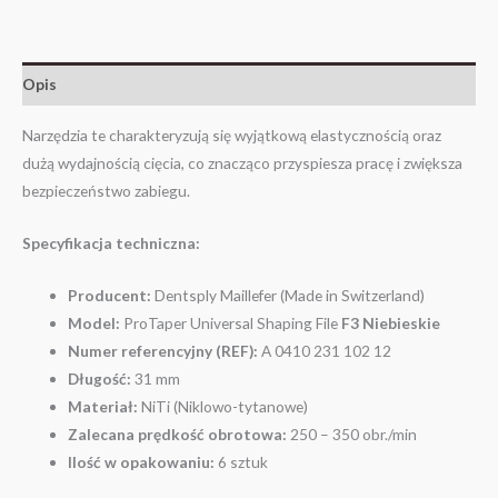
Opis
Narzędzia te charakteryzują się wyjątkową elastycznością oraz
dużą wydajnością cięcia, co znacząco przyspiesza pracę i zwiększa
bezpieczeństwo zabiegu.
Specyfikacja techniczna:
Producent:
Dentsply Maillefer (Made in Switzerland)
Model:
ProTaper Universal Shaping File
F3 Niebieskie
Numer referencyjny (REF):
A 0410 231 102 12
Długość:
31 mm
Materiał:
NiTi (Niklowo-tytanowe)
Zalecana prędkość obrotowa:
250 – 350 obr./min
Ilość w opakowaniu:
6 sztuk