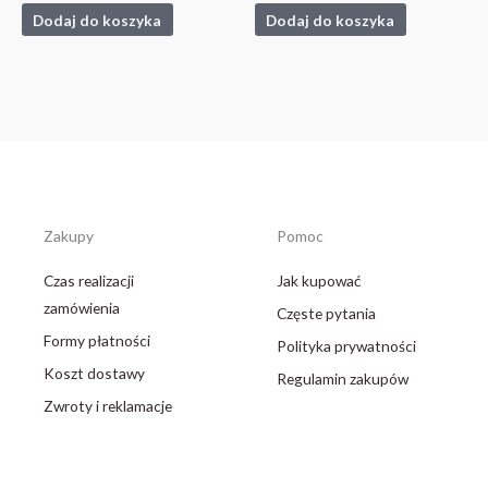
Oceniono
Oceniono
0
0
Dodaj do koszyka
Dodaj do koszyka
na
na
5
5
Zakupy
Pomoc
Czas realizacji
Jak kupować
zamówienia
Częste pytania
Formy płatności
Polityka prywatności
Koszt dostawy
Regulamin zakupów
Zwroty i reklamacje