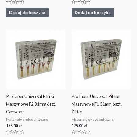
Oceniono
Oceniono
0
0
Dodaj do koszyka
Dodaj do koszyka
na
na
5
5
ProTaper Universal Pilniki
ProTaper Universal Pilniki
Maszynowe F2 31mm 6szt.
Maszynowe F1 31mm 6szt.
Czerwone
Żółte
Materiały endodontyczne
Materiały endodontyczne
175.00
zł
175.00
zł