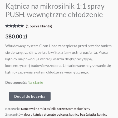
Kątnica na mikrosilnik 1:1 spray
PUSH, wewnętrzne chłodzenie
(
1
opinia klienta)
Oceniony
1
5.00
na 5 na
380.00
zł
podstawie
oceny
klienta
Wbudowany system Clean Head zabezpiecza przed przedostaniem
się do wnętrza śliny, pyłu i, krwi itp. z jamy ustnej pacjenta. Praca
kątnicy nie powoduje wibracji wiertła dzięki precyzyjnej,
koncentrycznej budowie wrzeciona. Umiarkowane nagrzewanie się
kątnicy zapewnia system chłodzenia wewnętrznego.
Dostępność:
Na stanie
Dodaj do koszyka
Kategorie:
Końcówki na mikrosilnik
,
Sprzęt Stomatologiczny
Znaczników:
dobra kątnica stomatologiczna
,
kątnica bez światła
,
kątnica