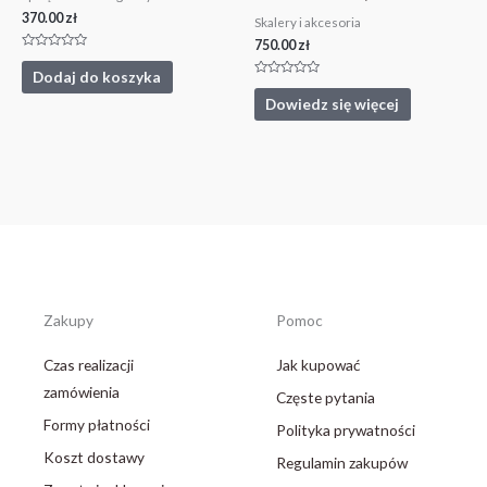
370.00
zł
Skalery i akcesoria
750.00
zł
Oceniono
0
Dodaj do koszyka
na
Oceniono
5
0
Dowiedz się więcej
na
5
Zakupy
Pomoc
Czas realizacji
Jak kupować
zamówienia
Częste pytania
Formy płatności
Polityka prywatności
Koszt dostawy
Regulamin zakupów