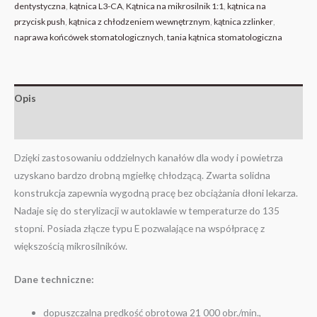
dentystyczna
,
kątnica L3-CA
,
Kątnica na mikrosilnik 1:1
,
kątnica na
przycisk push
,
kątnica z chłodzeniem wewnętrznym
,
kątnica zzlinker
,
naprawa końcówek stomatologicznych
,
tania kątnica stomatologiczna
Opis
Opinie (1)
Dzięki zastosowaniu oddzielnych kanałów dla wody i powietrza
uzyskano bardzo drobną mgiełkę chłodzącą. Zwarta solidna
konstrukcja zapewnia wygodną pracę bez obciążania dłoni lekarza.
Nadaje się do sterylizacji w autoklawie w temperaturze do 135
stopni. Posiada złącze typu E pozwalające na współpracę z
większością mikrosilników.
Dane techniczne:
dopuszczalna prędkość obrotowa 21 000 obr./min.,