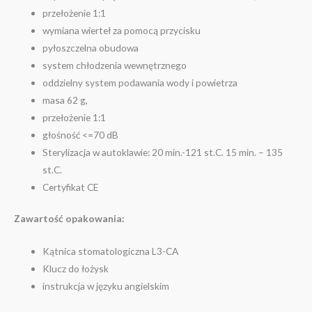
przełożenie 1:1
wymiana wierteł za pomocą przycisku
pyłoszczelna obudowa
system chłodzenia wewnętrznego
oddzielny system podawania wody i powietrza
masa 62 g,
przełożenie 1:1
głośność <=70 dB
Sterylizacja w autoklawie: 20 min.-121 st.C. 15 min. – 135
st.C.
Certyfikat CE
Zawartość opakowania:
Kątnica stomatologiczna L3-CA
Klucz do łożysk
instrukcja w języku angielskim