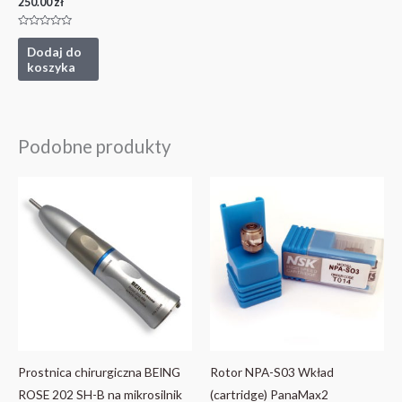
250.00
zł
Oceniono
0
Dodaj do
na
koszyka
5
Podobne produkty
Prostnica chirurgiczna BEING
Rotor NPA-S03 Wkład
ROSE 202 SH-B na mikrosilnik
(cartridge) PanaMax2