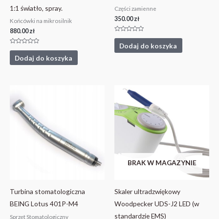
1:1 światło, spray.
Części zamienne
350.00
zł
Końcówki na mikrosilnik
880.00
zł
Oceniono
0
Dodaj do koszyka
na
Oceniono
5
0
Dodaj do koszyka
na
5
BRAK W MAGAZYNIE
Turbina stomatologiczna
Skaler ultradzwiękowy
BEING Lotus 401P-M4
Woodpecker UDS-J2 LED (w
standardzie EMS)
Sprzęt Stomatologiczny