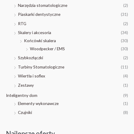
Narzędzia stomatologiczne
(2)
Piaskarki dentystyczne
(31)
RTG
(2)
Skalery i akcesoria
(34)
Końcówki skalera
(30)
Woodpecker / EMS
(30)
Szybkozłączki
(2)
Turbiny Stomatologiczne
(11)
Wiertła i soflex
(4)
Zestawy
(1)
Inteligentny dom
(9)
Elementy wykonawcze
(1)
Czujniki
(8)
Najlepsze oferty