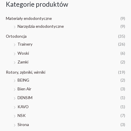
Kategorie produktów
k
a
Materiały endodontyczne
(9)
j
Narzędzia endodontyczne
(9)
:
Ortodoncja
(35)
Trainery
(26)
Woski
(6)
Zamki
(2)
Rotory, zębniki, wirniki
(19)
BEING
(2)
Bien Air
(3)
DENSIM
(1)
KAVO
(1)
NSK
(7)
Sirona
(3)