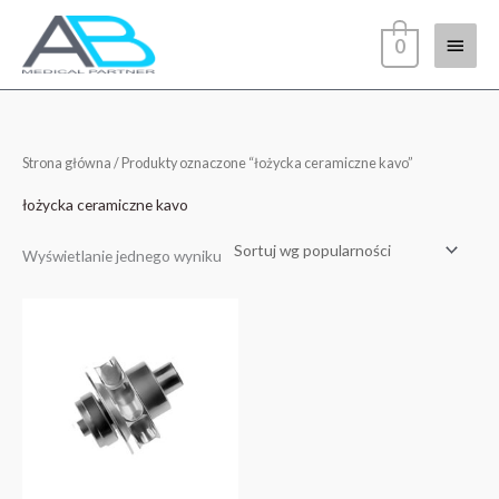
Przejdź
Głów
do
0
treści
menu
Strona główna
/ Produkty oznaczone “łożycka ceramiczne kavo”
łożycka ceramiczne kavo
Wyświetlanie jednego wyniku