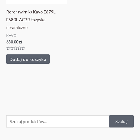
Roror (wirnik) Kavo E679L
E680L ACBB łożyska
ceramiczne
KAVO
630.00
zł
Oceniono
0
Dodaj do koszyka
na
5
S
Szukaj
z
u