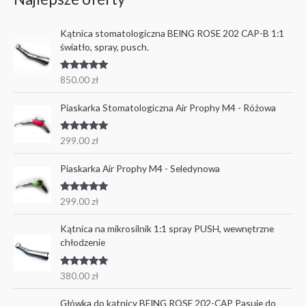
Kątnica stomatologiczna BEING ROSE 202 CAP-B 1:1
światło, spray, pusch.
Oceniono
850.00
zł
5.00
na 5
Piaskarka Stomatologiczna Air Prophy M4 - Różowa
Oceniono
299.00
zł
5.00
na 5
Piaskarka Air Prophy M4 - Seledynowa
Oceniono
299.00
zł
5.00
na 5
Kątnica na mikrosilnik 1:1 spray PUSH, wewnętrzne
chłodzenie
Oceniono
380.00
zł
5.00
na 5
Główka do kątnicy BEING ROSE 202-CAP Pasuje do