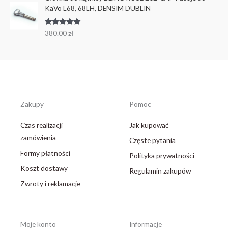
KaVo L68, 68LH, DENSIM DUBLIN
Oceniono
380.00
zł
5.00
na 5
Zakupy
Pomoc
Czas realizacji
Jak kupować
zamówienia
Częste pytania
Formy płatności
Polityka prywatności
Koszt dostawy
Regulamin zakupów
Zwroty i reklamacje
Moje konto
Informacje